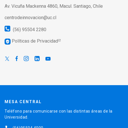
Av. Vicuña Mackenna 4860, Macul. Santiago, Chile
centrodeinnovacion@uc.cl
(56) 95504 2280
Políticas de Privacidad
verified_user
MESA CENTRAL
Teléfono para comunicarse con las distintas áreas de la
Universidad.