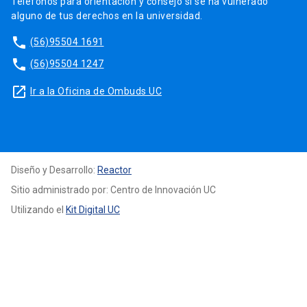
Teléfonos para orientación y consejo si se ha vulnerado
alguno de tus derechos en la universidad.
phone
(56)95504 1691
phone
(56)95504 1247
launch
Ir a la Oficina de Ombuds UC
Diseño y Desarrollo:
Reactor
Sitio administrado por: Centro de Innovación UC
Utilizando el
Kit Digital UC