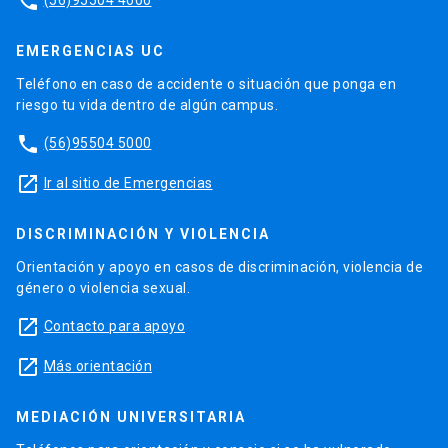
phone
(56)95504 4000
EMERGENCIAS UC
Teléfono en caso de accidente o situación que ponga en
riesgo tu vida dentro de algún campus.
phone
(56)95504 5000
launch
Ir al sitio de Emergencias
DISCRIMINACIÓN Y VIOLENCIA
Orientación y apoyo en casos de discriminación, violencia de
género o violencia sexual.
launch
Contacto para apoyo
launch
Más orientación
MEDIACIÓN UNIVERSITARIA