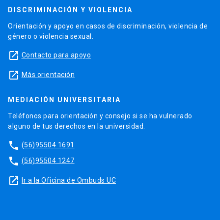
DISCRIMINACIÓN Y VIOLENCIA
Orientación y apoyo en casos de discriminación, violencia de
género o violencia sexual.
launch
Contacto para apoyo
launch
Más orientación
MEDIACIÓN UNIVERSITARIA
Teléfonos para orientación y consejo si se ha vulnerado
alguno de tus derechos en la universidad.
phone
(56)95504 1691
phone
(56)95504 1247
launch
Ir a la Oficina de Ombuds UC