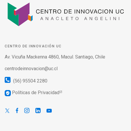
CENTRO DE INNOVACIÓN UC
Av. Vicuña Mackenna 4860, Macul. Santiago, Chile
centrodeinnovacion@uc.cl
(56) 95504 2280
Políticas de Privacidad
verified_user