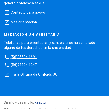
género o violencia sexual.
launch
Contacto para apoyo
launch
Más orientación
MEDIACIÓN UNIVERSITARIA
Teléfonos para orientación y consejo si se ha vulnerado
alguno de tus derechos en la universidad.
phone
(56)95504 1691
phone
(56)95504 1247
launch
Ir a la Oficina de Ombuds UC
Diseño y Desarrollo:
Reactor