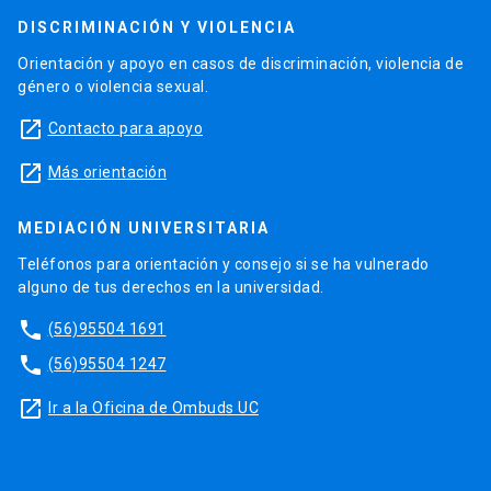
DISCRIMINACIÓN Y VIOLENCIA
Orientación y apoyo en casos de discriminación, violencia de
género o violencia sexual.
launch
Contacto para apoyo
launch
Más orientación
MEDIACIÓN UNIVERSITARIA
Teléfonos para orientación y consejo si se ha vulnerado
alguno de tus derechos en la universidad.
phone
(56)95504 1691
phone
(56)95504 1247
launch
Ir a la Oficina de Ombuds UC