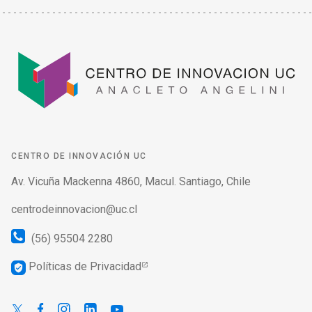
CENTRO DE INNOVACIÓN UC
Av. Vicuña Mackenna 4860, Macul. Santiago, Chile
centrodeinnovacion@uc.cl
(56) 95504 2280
Políticas de Privacidad
verified_user