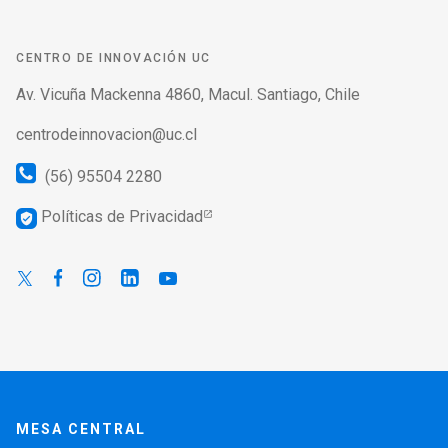
CENTRO DE INNOVACIÓN UC
Av. Vicuña Mackenna 4860, Macul. Santiago, Chile
centrodeinnovacion@uc.cl
(56) 95504 2280
Políticas de Privacidad
verified_user
MESA CENTRAL