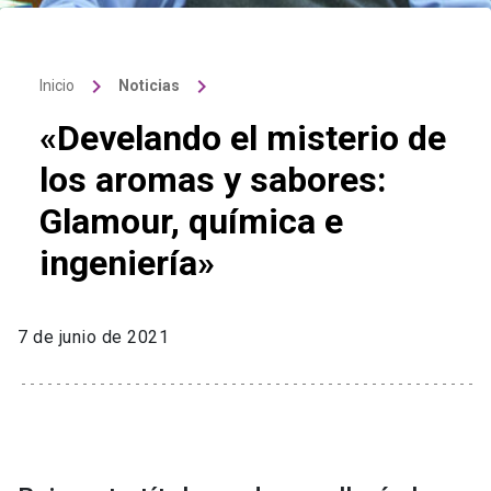
keyboard_arrow_right
keyboard_arrow_right
Inicio
Noticias
«Develando el misterio de
los aromas y sabores:
Glamour, química e
ingeniería»
7 de junio de 2021