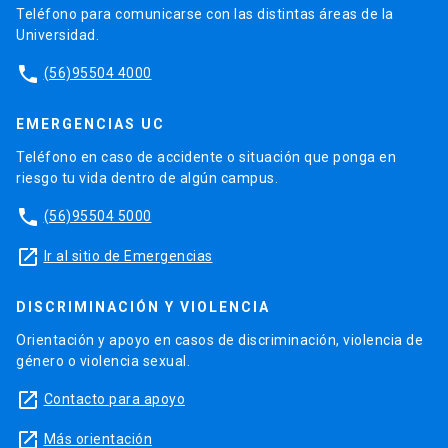
Teléfono para comunicarse con las distintas áreas de la
Universidad.
phone
(56)95504 4000
EMERGENCIAS UC
Teléfono en caso de accidente o situación que ponga en
riesgo tu vida dentro de algún campus.
phone
(56)95504 5000
launch
Ir al sitio de Emergencias
DISCRIMINACIÓN Y VIOLENCIA
Orientación y apoyo en casos de discriminación, violencia de
género o violencia sexual.
launch
Contacto para apoyo
launch
Más orientación