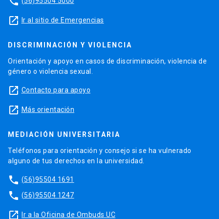
phone
(56)95504 5000
launch
Ir al sitio de Emergencias
DISCRIMINACIÓN Y VIOLENCIA
Orientación y apoyo en casos de discriminación, violencia de
género o violencia sexual.
launch
Contacto para apoyo
launch
Más orientación
MEDIACIÓN UNIVERSITARIA
Teléfonos para orientación y consejo si se ha vulnerado
alguno de tus derechos en la universidad.
phone
(56)95504 1691
phone
(56)95504 1247
launch
Ir a la Oficina de Ombuds UC