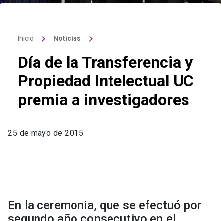
keyboard_arrow_right
keyboard_arrow_right
Inicio
Noticias
Día de la Transferencia y
Propiedad Intelectual UC
premia a investigadores
25 de mayo de 2015
En la ceremonia, que se efectuó por
segundo año consecutivo en el