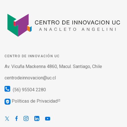
CENTRO DE INNOVACIÓN UC
Av. Vicuña Mackenna 4860, Macul. Santiago, Chile
centrodeinnovacion@uc.cl
(56) 95504 2280
Políticas de Privacidad
verified_user