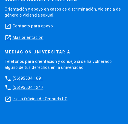
Orientación y apoyo en casos de discriminación, violencia de
género o violencia sexual.
launch
Contacto para apoyo
launch
Más orientación
MEDIACIÓN UNIVERSITARIA
Teléfonos para orientación y consejo si se ha vulnerado
alguno de tus derechos en la universidad.
phone
(56)95504 1691
phone
(56)95504 1247
launch
Ir a la Oficina de Ombuds UC