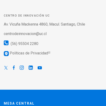
CENTRO DE INNOVACIÓN UC
Av. Vicuña Mackenna 4860, Macul. Santiago, Chile
centrodeinnovacion@uc.cl
(56) 95504 2280
Políticas de Privacidad
verified_user
MESA CENTRAL