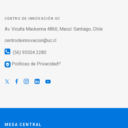
CENTRO DE INNOVACIÓN UC
Av. Vicuña Mackenna 4860, Macul. Santiago, Chile
centrodeinnovacion@uc.cl
(56) 95504 2280
Políticas de Privacidad
verified_user
MESA CENTRAL