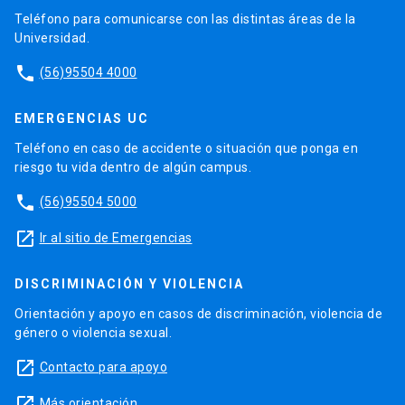
Teléfono para comunicarse con las distintas áreas de la
Universidad.
phone
(56)95504 4000
EMERGENCIAS UC
Teléfono en caso de accidente o situación que ponga en
riesgo tu vida dentro de algún campus.
phone
(56)95504 5000
launch
Ir al sitio de Emergencias
DISCRIMINACIÓN Y VIOLENCIA
Orientación y apoyo en casos de discriminación, violencia de
género o violencia sexual.
launch
Contacto para apoyo
launch
Más orientación