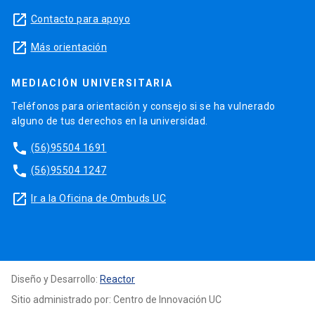
launch
Contacto para apoyo
launch
Más orientación
MEDIACIÓN UNIVERSITARIA
Teléfonos para orientación y consejo si se ha vulnerado
alguno de tus derechos en la universidad.
phone
(56)95504 1691
phone
(56)95504 1247
launch
Ir a la Oficina de Ombuds UC
Diseño y Desarrollo:
Reactor
Sitio administrado por: Centro de Innovación UC