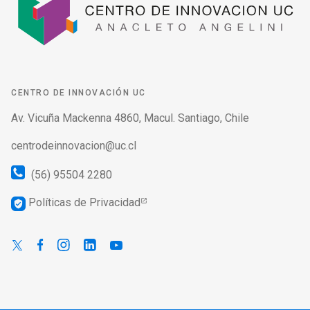
CENTRO DE INNOVACIÓN UC
Av. Vicuña Mackenna 4860, Macul. Santiago, Chile
centrodeinnovacion@uc.cl
(56) 95504 2280
Políticas de Privacidad
verified_user