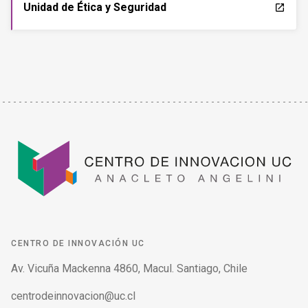
CENTRO DE INNOVACIÓN UC
Av. Vicuña Mackenna 4860, Macul. Santiago, Chile
centrodeinnovacion@uc.cl
(56) 95504 2280
Políticas de Privacidad
verified_user
MESA CENTRAL
Teléfono para comunicarse con las distintas áreas de la
Universidad.