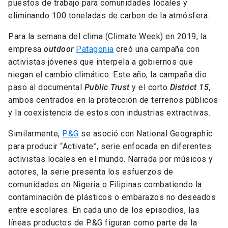
comunidades en Nigeria o Filipinas combatiendo la
contaminación de plásticos o embarazos no deseados
entre escolares. En cada uno de los episodios, las
líneas productos de P&G figuran como parte de la
narrativa.
Lo que los escritores del ranking llaman “televisión de
prestigio”, corresponde al motivo de la estrategia. “9
de 10 consumidores sienten que si una marca apoya
una causa en la que creen, la apoyarán. Pero los
consumidores están muy atentos si estas marcas son
auténticas y realmente pasan de la promesa a la
acción”, explicó en su momento el
Gerente de
Marketing de P&G
.
Conoce otros casos de disrupción, colaboración e
impacto social en el ranking completo de Fast
Company
aquí
.