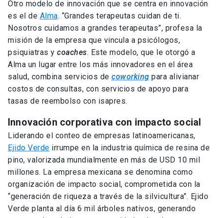
millones. La empresa mexicana se denomina como
organización de impacto social, comprometida con la
“generación de riqueza a través de la silvicultura”. Ejido
Verde planta al día 6 mil árboles nativos, generando
puestos de trabajo para comunidades locales y
eliminando 100 toneladas de carbon de la atmósfera.
Para la semana del clima (Climate Week) en 2019, la
empresa
outdoor
Patagonia
creó una campaña con
activistas jóvenes que interpela a gobiernos que
niegan el cambio climático. Este año, la campaña dio
paso al documental
Public Trust
y el corto
District 15
,
ambos centrados en la protección de terrenos públicos
y la coexistencia de estos con industrias extractivas.
Similarmente,
P&G
se asoció con National Geographic
para producir “Activate”, serie enfocada en diferentes
activistas locales en el mundo. Narrada por músicos y
actores, la serie presenta los esfuerzos de