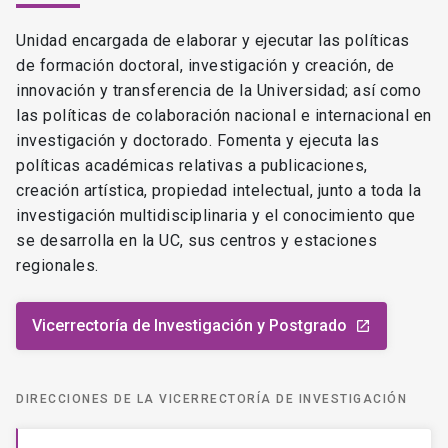
DIRECCIONES DE LA VICERRECTORÍA DE INVESTIGACIÓN
Escuela de Graduados
launch
Dirección de Investigación
launch
Dirección de Transferencia y Desarrollo
launch
Centro de Innovación UC
ESTÁS AQUÍ
Anacleto Angelini
DIRECCIONES TRANSVERSALES DE LA VICERRECTORÍA DE
INVESTIGACIÓN