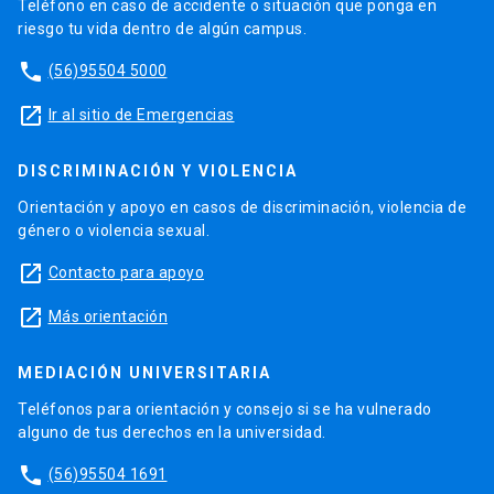
Teléfonos para orientación y consejo si se ha vulnerado
alguno de tus derechos en la universidad.
phone
(56)95504 1691
phone
(56)95504 1247
launch
Ir a la Oficina de Ombuds UC
Diseño y Desarrollo:
Reactor
Sitio administrado por: Centro de Innovación UC
Utilizando el
Kit Digital UC