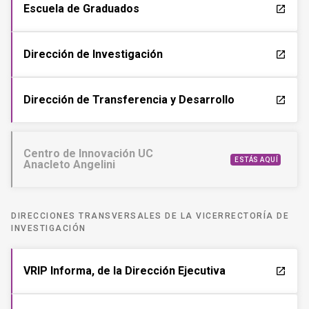
VRIP Informa, de la Dirección Ejecutiva
launch
Unidad de Ética y Seguridad
launch