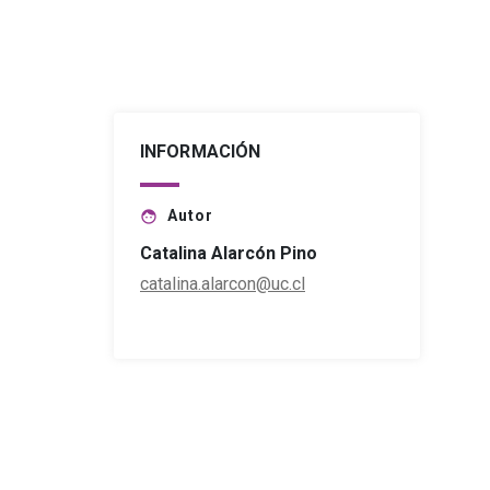
INFORMACIÓN
Autor
face
Catalina Alarcón Pino
catalina.alarcon@uc.cl