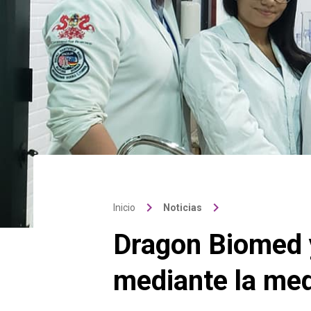
keyboard_arrow_right
keyboard_arrow_right
Inicio
Noticias
Dragon Biomed y
mediante la med