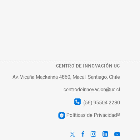
CENTRO DE INNOVACIÓN UC
Av. Vicuña Mackenna 4860, Macul. Santiago, Chile
centrodeinnovacion@uc.cl
(56) 95504 2280
Políticas de Privacidad
verified_user