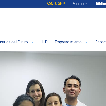
ADMISIÓN
Medios
arrow_drop_down
Biblio
ustrias del Futuro
I+D
Emprendimiento
Espac