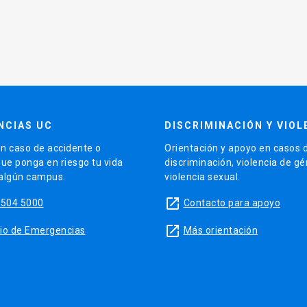
NCIAS UC
DISCRIMINACIÓN Y VIOL
n caso de accidente o
Orientación y apoyo en casos 
que ponga en riesgo tu vida
discriminación, violencia de g
 algún campus.
violencia sexual.
launch
5504 5000
Contacto para apoyo
launch
sitio de Emergencias
Más orientación