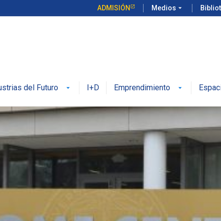
ADMISIÓN
Medios
arrow_drop_down
Biblio
ustrias del Futuro
I+D
Emprendimiento
Espac