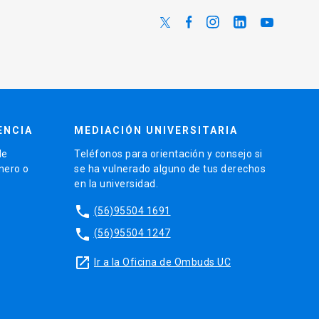
ENCIA
MEDIACIÓN UNIVERSITARIA
de
Teléfonos para orientación y consejo si
énero o
se ha vulnerado alguno de tus derechos
en la universidad.
phone
(56)95504 1691
phone
(56)95504 1247
launch
Ir a la Oficina de Ombuds UC