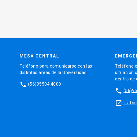
MESA CENTRAL
EMERGE
Teléfono para comunicarse con las
Teléfono e
distintas áreas de la Universidad.
situación 
dentro de
phone
(56)95504 4000
phone
(56)9
launch
Ir al 