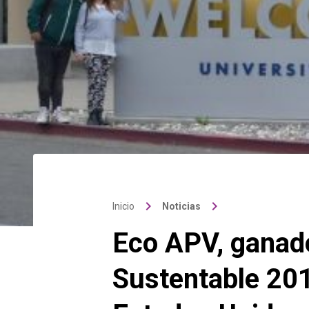
keyboard_arrow_right
keyboard_arrow_right
Inicio
Noticias
Eco APV, ganad
Sustentable 201