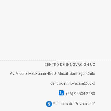
CENTRO DE INNOVACIÓN UC
Av. Vicuña Mackenna 4860, Macul. Santiago, Chile
centrodeinnovacion@uc.cl
(56) 95504 2280
Políticas de Privacidad
verified_user