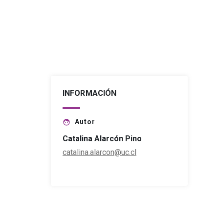
INFORMACIÓN
Autor
face
Catalina Alarcón Pino
catalina.alarcon@uc.cl