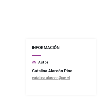
INFORMACIÓN
Autor
face
Catalina Alarcón Pino
catalina.alarcon@uc.cl