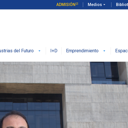
ADMISIÓN
Medios
arrow_drop_down
Biblio
ustrias del Futuro
I+D
Emprendimiento
Espac