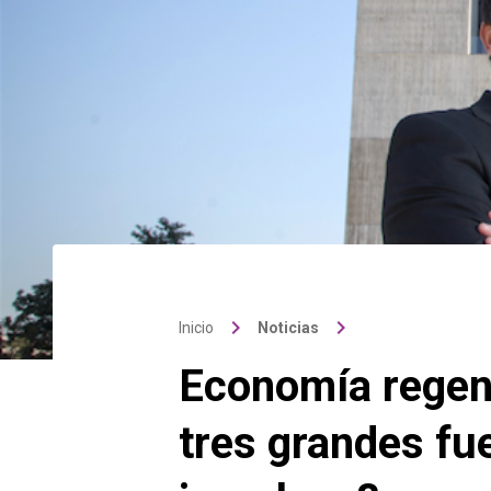
keyboard_arrow_right
keyboard_arrow_right
Inicio
Noticias
Economía regene
tres grandes fu