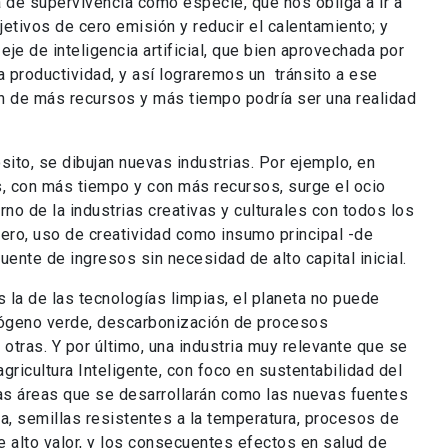
a de supervivencia como especie, que nos obliga a ir a
jetivos de cero emisión y reducir el calentamiento; y
 eje de inteligencia artificial, que bien aprovechada por
 productividad, y así lograremos un tránsito a ese
n de más recursos y más tiempo podría ser una realidad
.
ito, se dibujan nuevas industrias. Por ejemplo, en
s, con más tiempo y con más recursos, surge el ocio
urno de la industrias creativas y culturales con todos los
nero, uso de creatividad como insumo principal -de
fuente de ingresos sin necesidad de alto capital inicial.
s la de las tecnologías limpias, el planeta no puede
drógeno verde, descarbonización de procesos
e otras. Y por último, una industria muy relevante que se
agricultura Inteligente, con foco en sustentabilidad del
as áreas que se desarrollarán como las nuevas fuentes
a, semillas resistentes a la temperatura, procesos de
de alto valor, y los consecuentes efectos en salud de