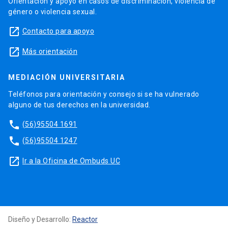
Orientación y apoyo en casos de discriminación, violencia de
género o violencia sexual.
launch
Contacto para apoyo
launch
Más orientación
MEDIACIÓN UNIVERSITARIA
Teléfonos para orientación y consejo si se ha vulnerado
alguno de tus derechos en la universidad.
phone
(56)95504 1691
phone
(56)95504 1247
launch
Ir a la Oficina de Ombuds UC
Diseño y Desarrollo:
Reactor