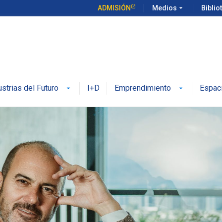
ADMISIÓN
Medios
arrow_drop_down
Biblio
ustrias del Futuro
I+D
Emprendimiento
Espac