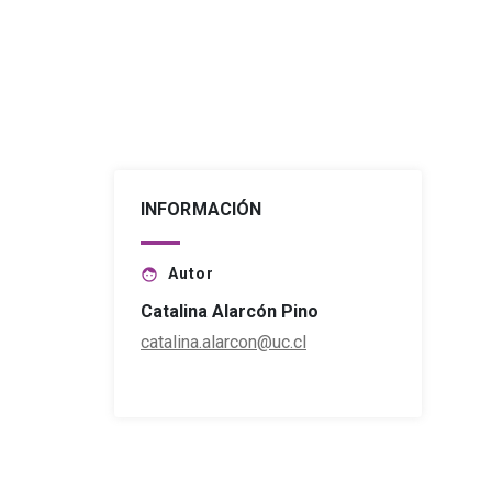
INFORMACIÓN
Autor
face
Catalina Alarcón Pino
catalina.alarcon@uc.cl