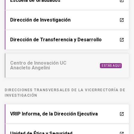
Escuela de Graduados
launch
Dirección de Investigación
launch
Dirección de Transferencia y Desarrollo
launch
Centro de Innovación UC
ESTÁS AQUÍ
Anacleto Angelini
DIRECCIONES TRANSVERSALES DE LA VICERRECTORÍA DE
INVESTIGACIÓN
VRIP Informa, de la Dirección Ejecutiva
launch
Unidad de Ética y Seguridad
launch