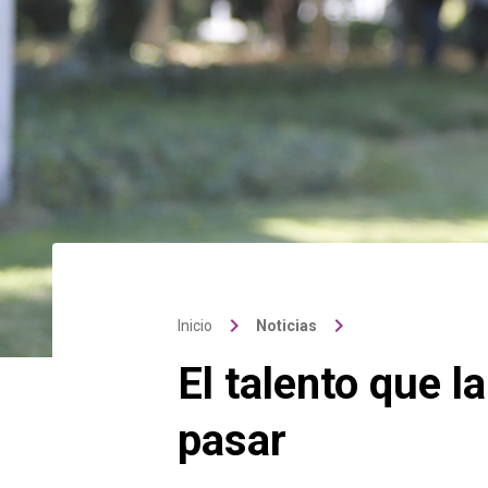
keyboard_arrow_right
keyboard_arrow_right
Inicio
Noticias
El talento que 
pasar