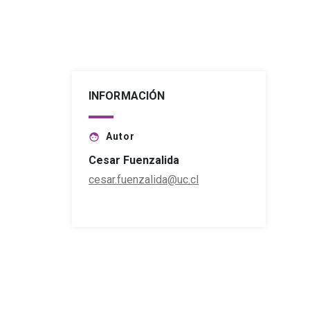
INFORMACIÓN
Autor
face
Cesar Fuenzalida
cesar.fuenzalida@uc.cl