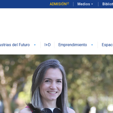
ADMISIÓN
Medios
arrow_drop_down
Biblio
ustrias del Futuro
I+D
Emprendimiento
Espac