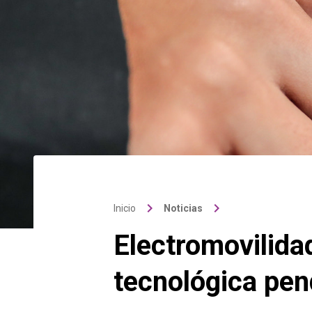
keyboard_arrow_right
keyboard_arrow_right
Inicio
Noticias
Electromovilida
tecnológica pen