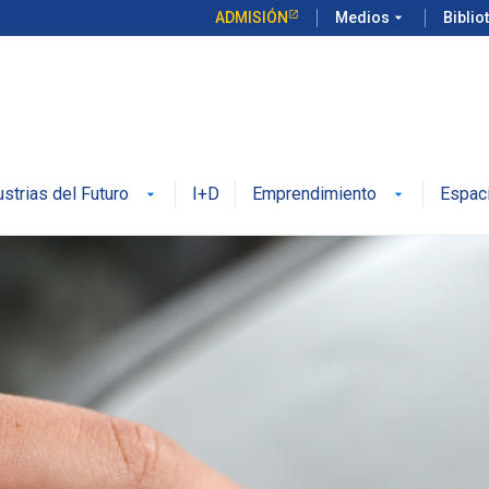
ADMISIÓN
Medios
arrow_drop_down
Biblio
ustrias del Futuro
I+D
Emprendimiento
Espac