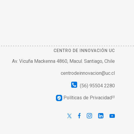
CENTRO DE INNOVACIÓN UC
Av. Vicuña Mackenna 4860, Macul. Santiago, Chile
centrodeinnovacion@uc.cl
(56) 95504 2280
Políticas de Privacidad
verified_user