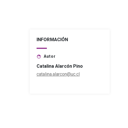
INFORMACIÓN
Autor
face
Catalina Alarcón Pino
catalina.alarcon@uc.cl