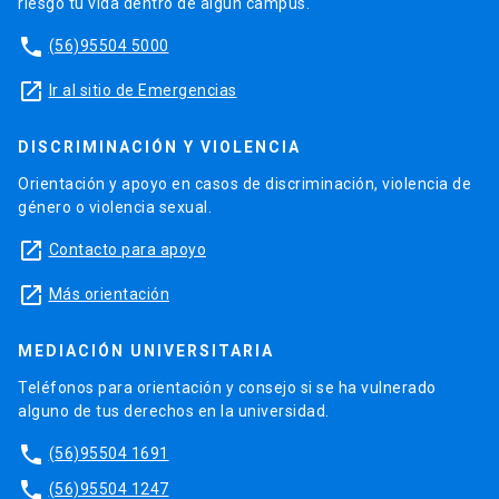
riesgo tu vida dentro de algún campus.
phone
(56)95504 5000
launch
Ir al sitio de Emergencias
DISCRIMINACIÓN Y VIOLENCIA
Orientación y apoyo en casos de discriminación, violencia de
género o violencia sexual.
launch
Contacto para apoyo
launch
Más orientación
MEDIACIÓN UNIVERSITARIA
Teléfonos para orientación y consejo si se ha vulnerado
alguno de tus derechos en la universidad.
phone
(56)95504 1691
phone
(56)95504 1247