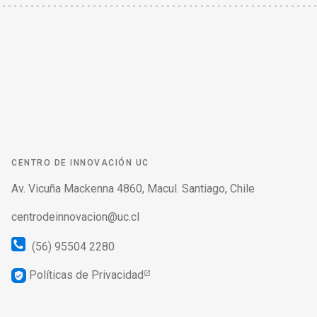
CENTRO DE INNOVACIÓN UC
Av. Vicuña Mackenna 4860, Macul. Santiago, Chile
centrodeinnovacion@uc.cl
(56) 95504 2280
Políticas de Privacidad
verified_user