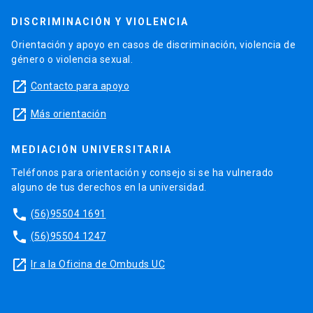
DISCRIMINACIÓN Y VIOLENCIA
Orientación y apoyo en casos de discriminación, violencia de
género o violencia sexual.
launch
Contacto para apoyo
launch
Más orientación
MEDIACIÓN UNIVERSITARIA
Teléfonos para orientación y consejo si se ha vulnerado
alguno de tus derechos en la universidad.
phone
(56)95504 1691
phone
(56)95504 1247
launch
Ir a la Oficina de Ombuds UC