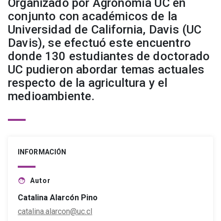
Organizado por Agronomía UC en
conjunto con académicos de la
Universidad de California, Davis (UC
Davis), se efectuó este encuentro
donde 130 estudiantes de doctorado
UC pudieron abordar temas actuales
respecto de la agricultura y el
medioambiente.
INFORMACIÓN
Autor
face
Catalina Alarcón Pino
catalina.alarcon@uc.cl