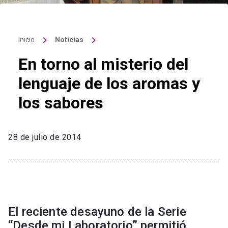
keyboard_arrow_right
keyboard_arrow_right
Inicio
Noticias
En torno al misterio del
lenguaje de los aromas y
los sabores
28 de julio de 2014
El reciente desayuno de la Serie
“Desde mi Laboratorio” permitió