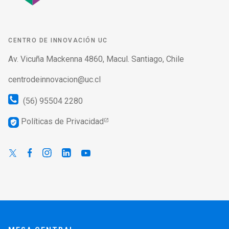
CENTRO DE INNOVACIÓN UC
Av. Vicuña Mackenna 4860, Macul. Santiago, Chile
centrodeinnovacion@uc.cl
(56) 95504 2280
Políticas de Privacidad
verified_user