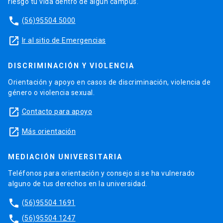
riesgo tu vida dentro de algún campus.
phone
(56)95504 5000
launch
Ir al sitio de Emergencias
DISCRIMINACIÓN Y VIOLENCIA
Orientación y apoyo en casos de discriminación, violencia de
género o violencia sexual.
launch
Contacto para apoyo
launch
Más orientación
MEDIACIÓN UNIVERSITARIA
Teléfonos para orientación y consejo si se ha vulnerado
alguno de tus derechos en la universidad.
phone
(56)95504 1691
phone
(56)95504 1247