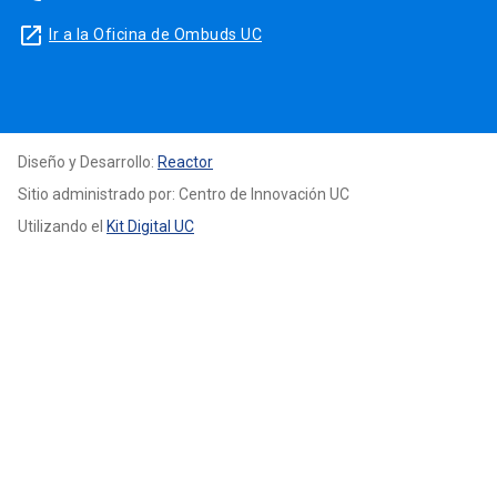
launch
Ir a la Oficina de Ombuds UC
Diseño y Desarrollo:
Reactor
Sitio administrado por: Centro de Innovación UC
Utilizando el
Kit Digital UC