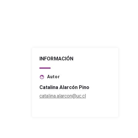
INFORMACIÓN
Autor
face
Catalina Alarcón Pino
catalina.alarcon@uc.cl