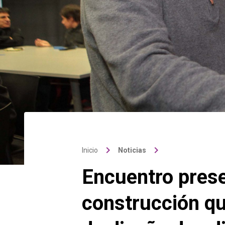
keyboard_arrow_right
keyboard_arrow_right
Inicio
Noticias
Encuentro pres
construcción qu