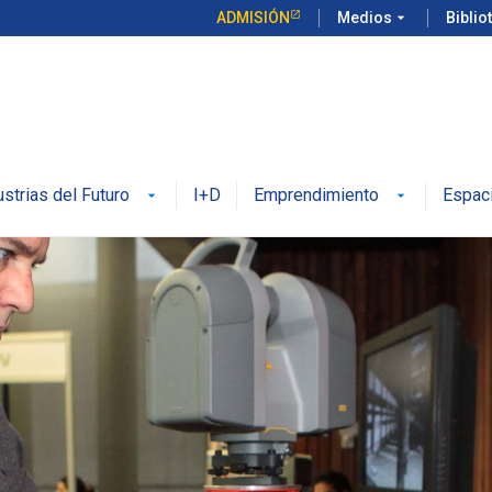
ADMISIÓN
Medios
arrow_drop_down
Biblio
ustrias del Futuro
I+D
Emprendimiento
Espac