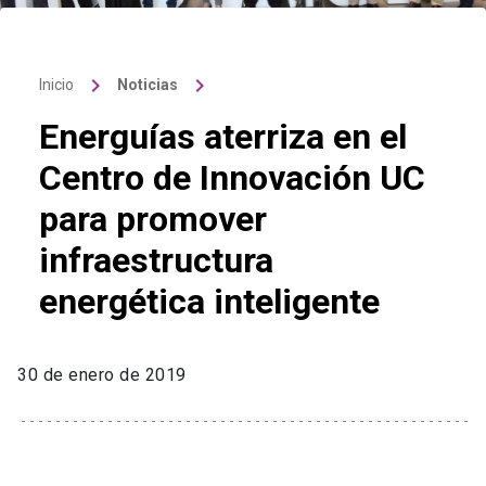
keyboard_arrow_right
keyboard_arrow_right
Inicio
Noticias
Energuías aterriza en el
Centro de Innovación UC
para promover
infraestructura
energética inteligente
30 de enero de 2019