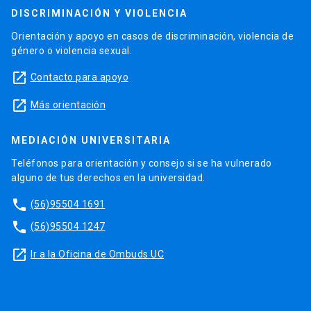
DISCRIMINACIÓN Y VIOLENCIA
Orientación y apoyo en casos de discriminación, violencia de
género o violencia sexual.
launch
Contacto para apoyo
launch
Más orientación
MEDIACIÓN UNIVERSITARIA
Teléfonos para orientación y consejo si se ha vulnerado
alguno de tus derechos en la universidad.
phone
(56)95504 1691
phone
(56)95504 1247
launch
Ir a la Oficina de Ombuds UC