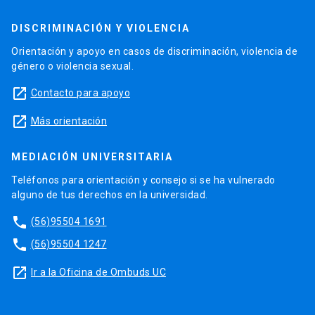
DISCRIMINACIÓN Y VIOLENCIA
Orientación y apoyo en casos de discriminación, violencia de
género o violencia sexual.
launch
Contacto para apoyo
launch
Más orientación
MEDIACIÓN UNIVERSITARIA
Teléfonos para orientación y consejo si se ha vulnerado
alguno de tus derechos en la universidad.
phone
(56)95504 1691
phone
(56)95504 1247
launch
Ir a la Oficina de Ombuds UC