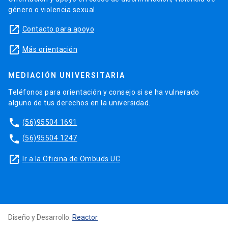
género o violencia sexual.
launch
Contacto para apoyo
launch
Más orientación
MEDIACIÓN UNIVERSITARIA
Teléfonos para orientación y consejo si se ha vulnerado
alguno de tus derechos en la universidad.
phone
(56)95504 1691
phone
(56)95504 1247
launch
Ir a la Oficina de Ombuds UC
Diseño y Desarrollo:
Reactor