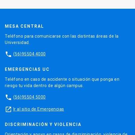
MESA CENTRAL
Teléfono para comunicarse con las distintas áreas de la
Universidad.
phone
(56)95504 4000
EMERGENCIAS UC
Teléfono en caso de accidente o situación que ponga en
riesgo tu vida dentro de algún campus.
phone
(56)95504 5000
launch
Ir al sitio de Emergencias
DISCRIMINACIÓN Y VIOLENCIA
Orientación y apoyo en casos de discriminación, violencia de