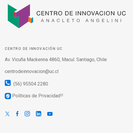
CENTRO DE INNOVACIÓN UC
Av. Vicuña Mackenna 4860, Macul. Santiago, Chile
centrodeinnovacion@uc.cl
(56) 95504 2280
Políticas de Privacidad
verified_user