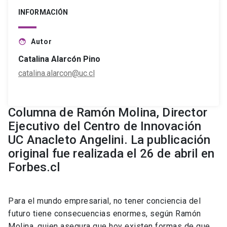
INFORMACIÓN
Autor
face
Catalina Alarcón Pino
catalina.alarcon@uc.cl
Columna de Ramón Molina, Director
Ejecutivo del Centro de Innovación
UC Anacleto Angelini. La publicación
original fue realizada el 26 de abril en
Forbes.cl
Para el mundo empresarial, no tener conciencia del
futuro tiene consecuencias enormes, según Ramón
Molina, quien asegura que hoy existen formas de que