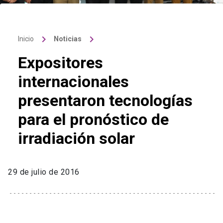
keyboard_arrow_right
keyboard_arrow_right
Inicio
Noticias
Expositores
internacionales
presentaron tecnologías
para el pronóstico de
irradiación solar
29 de julio de 2016