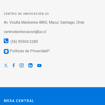
CENTRO DE INNOVACIÓN UC
Av. Vicuña Mackenna 4860, Macul. Santiago, Chile
centrodeinnovacion@uc.cl
(56) 95504 2280
Políticas de Privacidad
verified_user
MESA CENTRAL