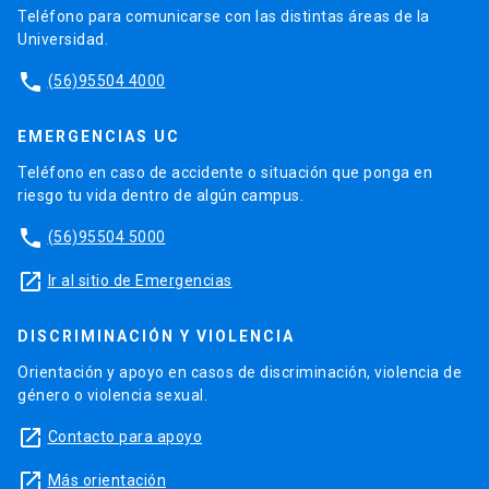
Teléfono para comunicarse con las distintas áreas de la
Universidad.
phone
(56)95504 4000
EMERGENCIAS UC
Teléfono en caso de accidente o situación que ponga en
riesgo tu vida dentro de algún campus.
phone
(56)95504 5000
launch
Ir al sitio de Emergencias
DISCRIMINACIÓN Y VIOLENCIA
Orientación y apoyo en casos de discriminación, violencia de
género o violencia sexual.
launch
Contacto para apoyo
launch
Más orientación