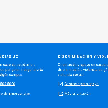
NCIAS UC
DISCRIMINACIÓN Y VIOL
n caso de accidente o
Orientación y apoyo en casos 
que ponga en riesgo tu vida
discriminación, violencia de g
 algún campus.
violencia sexual.
launch
5504 5000
Contacto para apoyo
launch
sitio de Emergencias
Más orientación