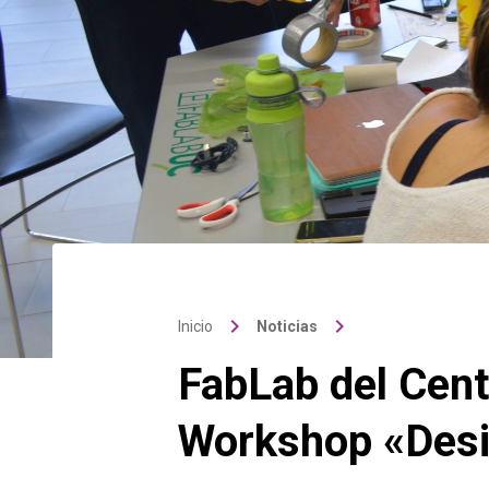
keyboard_arrow_right
keyboard_arrow_right
Inicio
Noticias
FabLab del Cent
Workshop «Desi