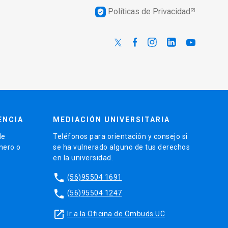
Políticas de Privacidad
verified_user
ENCIA
MEDIACIÓN UNIVERSITARIA
de
Teléfonos para orientación y consejo si
énero o
se ha vulnerado alguno de tus derechos
en la universidad.
phone
(56)95504 1691
phone
(56)95504 1247
launch
Ir a la Oficina de Ombuds UC