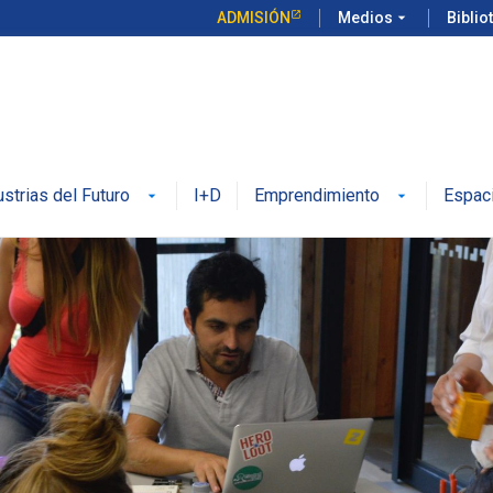
ADMISIÓN
Medios
arrow_drop_down
Biblio
ustrias del Futuro
I+D
Emprendimiento
Espac