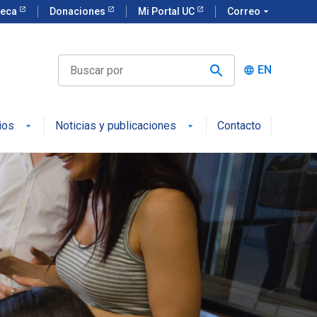
teca
Donaciones
Mi Portal UC
Correo
arrow_drop_down
EN
language
ios
Noticias y publicaciones
Contacto