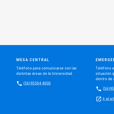
MESA CENTRAL
EMERGE
Teléfono para comunicarse con las
Teléfono e
distintas áreas de la Universidad.
situación 
dentro de
phone
(56)95504 4000
phone
(56)9
launch
Ir al 