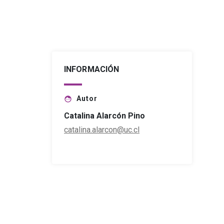
INFORMACIÓN
Autor
face
Catalina Alarcón Pino
catalina.alarcon@uc.cl