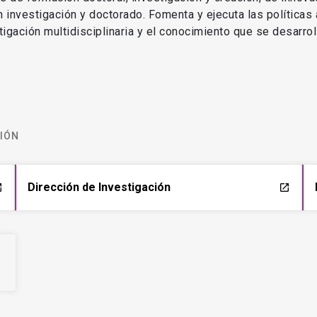
en investigación y doctorado. Fomenta y ejecuta las políticas
estigación multidisciplinaria y el conocimiento que se desarro
CIÓN
Dirección de Investigación
ch
launch