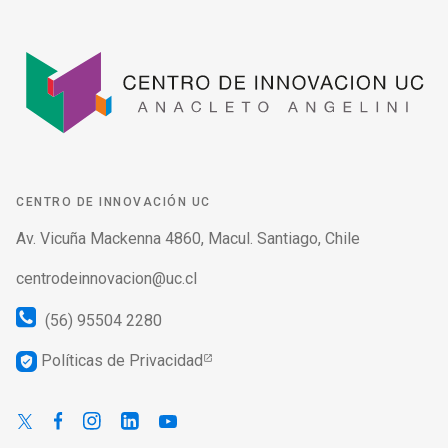
CENTRO DE INNOVACIÓN UC
Av. Vicuña Mackenna 4860, Macul. Santiago, Chile
centrodeinnovacion@uc.cl
(56) 95504 2280
Políticas de Privacidad
verified_user