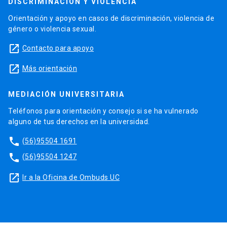
DISCRIMINACIÓN Y VIOLENCIA
Orientación y apoyo en casos de discriminación, violencia de
género o violencia sexual.
launch
Contacto para apoyo
launch
Más orientación
MEDIACIÓN UNIVERSITARIA
Teléfonos para orientación y consejo si se ha vulnerado
alguno de tus derechos en la universidad.
phone
(56)95504 1691
phone
(56)95504 1247
launch
Ir a la Oficina de Ombuds UC