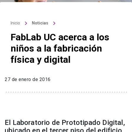
keyboard_arrow_right
keyboard_arrow_right
Inicio
Noticias
FabLab UC acerca a los
niños a la fabricación
física y digital
27 de enero de 2016
El Laboratorio de Prototipado Digital,
ubicado en el tercer piso del edificio