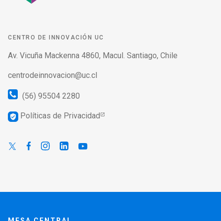
CENTRO DE INNOVACIÓN UC
Av. Vicuña Mackenna 4860, Macul. Santiago, Chile
centrodeinnovacion@uc.cl
(56) 95504 2280
Políticas de Privacidad
verified_user
MESA CENTRAL