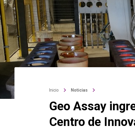
keyboard_arrow_right
keyboard_arrow_right
Inicio
Noticias
Geo Assay ingre
Centro de Inno