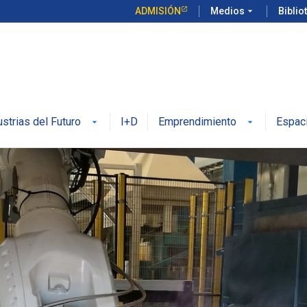
ADMISIÓN
Medios
arrow_drop_down
Biblio
ustrias del Futuro
I+D
Emprendimiento
Espac