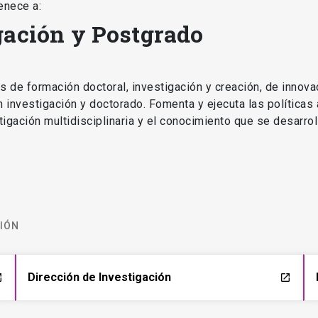
enece a:
gación y Postgrado
as de formación doctoral, investigación y creación, de innova
en investigación y doctorado. Fomenta y ejecuta las políticas
estigación multidisciplinaria y el conocimiento que se desarro
CIÓN
Dirección de Investigación
ch
launch