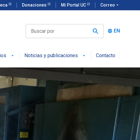
teca
Donaciones
Mi Portal UC
Correo
arrow_drop_down
EN
language
ios
Noticias y publicaciones
Contacto