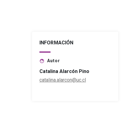
INFORMACIÓN
Autor
face
Catalina Alarcón Pino
catalina.alarcon@uc.cl