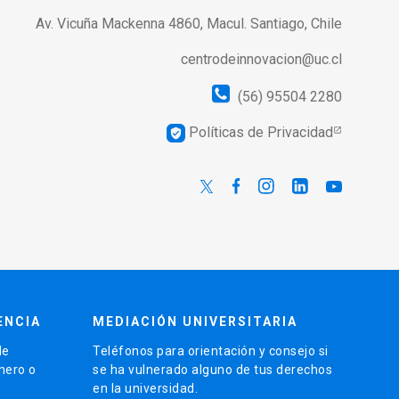
Av. Vicuña Mackenna 4860, Macul. Santiago, Chile
centrodeinnovacion@uc.cl
(56) 95504 2280
Políticas de Privacidad
verified_user
ENCIA
MEDIACIÓN UNIVERSITARIA
de
Teléfonos para orientación y consejo si
énero o
se ha vulnerado alguno de tus derechos
en la universidad.