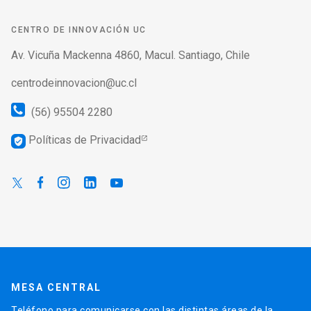
CENTRO DE INNOVACIÓN UC
Av. Vicuña Mackenna 4860, Macul. Santiago, Chile
centrodeinnovacion@uc.cl
(56) 95504 2280
Políticas de Privacidad
verified_user
MESA CENTRAL
Teléfono para comunicarse con las distintas áreas de la