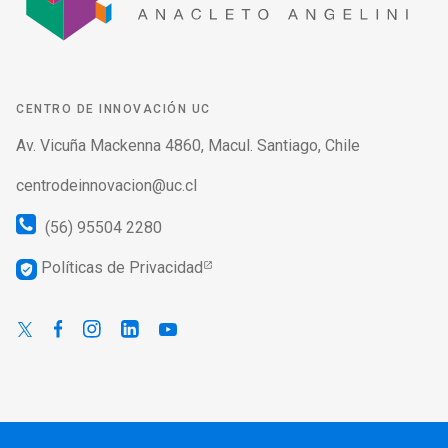
CENTRO DE INNOVACIÓN UC
Av. Vicuña Mackenna 4860, Macul. Santiago, Chile
centrodeinnovacion@uc.cl
(56) 95504 2280
Políticas de Privacidad
verified_user