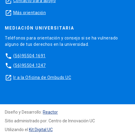
launch
Contacto para apoyo
launch
Más orientación
MEDIACIÓN UNIVERSITARIA
Teléfonos para orientación y consejo si se ha vulnerado
alguno de tus derechos en la universidad.
phone
(56)95504 1691
phone
(56)95504 1247
launch
Ir a la Oficina de Ombuds UC
Diseño y Desarrollo:
Reactor
Sitio administrado por: Centro de Innovación UC
Utilizando el
Kit Digital UC