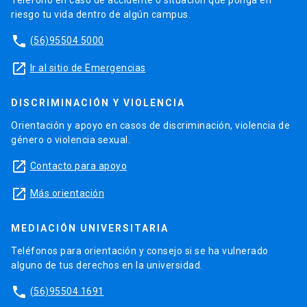
Teléfono en caso de accidente o situación que ponga en
riesgo tu vida dentro de algún campus.
phone
(56)95504 5000
launch
Ir al sitio de Emergencias
DISCRIMINACIÓN Y VIOLENCIA
Orientación y apoyo en casos de discriminación, violencia de
género o violencia sexual.
launch
Contacto para apoyo
launch
Más orientación
MEDIACIÓN UNIVERSITARIA
Teléfonos para orientación y consejo si se ha vulnerado
alguno de tus derechos en la universidad.
phone
(56)95504 1691