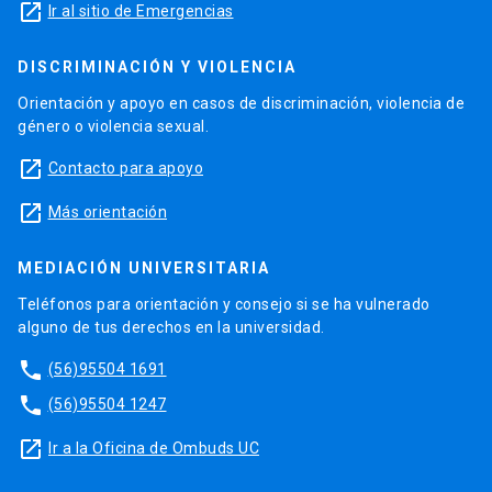
launch
Ir al sitio de Emergencias
DISCRIMINACIÓN Y VIOLENCIA
Orientación y apoyo en casos de discriminación, violencia de
género o violencia sexual.
launch
Contacto para apoyo
launch
Más orientación
MEDIACIÓN UNIVERSITARIA
Teléfonos para orientación y consejo si se ha vulnerado
alguno de tus derechos en la universidad.
phone
(56)95504 1691
phone
(56)95504 1247
launch
Ir a la Oficina de Ombuds UC