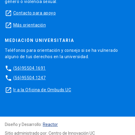
género o violencia sexual.
launch
Contacto para apoyo
launch
Más orientación
MEDIACIÓN UNIVERSITARIA
Teléfonos para orientación y consejo si se ha vulnerado
alguno de tus derechos en la universidad.
phone
(56)95504 1691
phone
(56)95504 1247
launch
Ir a la Oficina de Ombuds UC
Diseño y Desarrollo:
Reactor
Sitio administrado por: Centro de Innovación UC