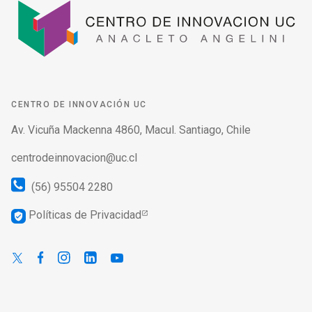
CENTRO DE INNOVACIÓN UC
Av. Vicuña Mackenna 4860, Macul. Santiago, Chile
centrodeinnovacion@uc.cl
(56) 95504 2280
Políticas de Privacidad
verified_user