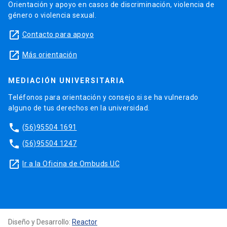
Orientación y apoyo en casos de discriminación, violencia de
género o violencia sexual.
launch
Contacto para apoyo
launch
Más orientación
MEDIACIÓN UNIVERSITARIA
Teléfonos para orientación y consejo si se ha vulnerado
alguno de tus derechos en la universidad.
phone
(56)95504 1691
phone
(56)95504 1247
launch
Ir a la Oficina de Ombuds UC
Diseño y Desarrollo:
Reactor