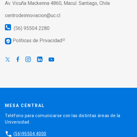
Av. Vicuña Mackenna 4860, Macul. Santiago, Chile
centrodeinnovacion@uc.cl
(56) 95504 2280
Políticas de Privacidad
verified_user
MESA CENTRAL
Teléfono para comunicarse con las distintas áreas de la
Universidad.
phone
(56)95504 4000