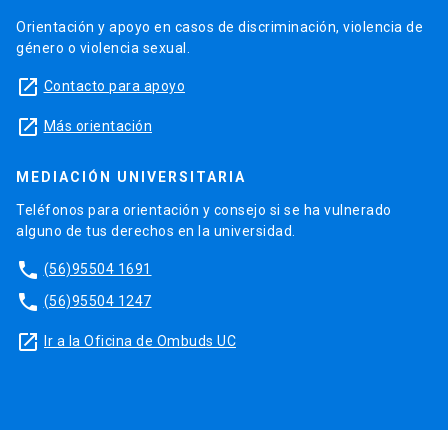
Orientación y apoyo en casos de discriminación, violencia de
género o violencia sexual.
launch
Contacto para apoyo
launch
Más orientación
MEDIACIÓN UNIVERSITARIA
Teléfonos para orientación y consejo si se ha vulnerado
alguno de tus derechos en la universidad.
phone
(56)95504 1691
phone
(56)95504 1247
launch
Ir a la Oficina de Ombuds UC