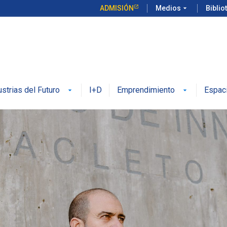
ADMISIÓN
Medios
arrow_drop_down
Biblio
ustrias del Futuro
I+D
Emprendimiento
Espac