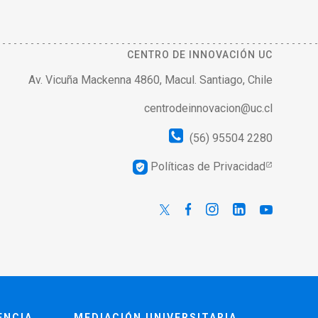
CENTRO DE INNOVACIÓN UC
Av. Vicuña Mackenna 4860, Macul. Santiago, Chile
centrodeinnovacion@uc.cl
(56) 95504 2280
Políticas de Privacidad
verified_user
ENCIA
MEDIACIÓN UNIVERSITARIA