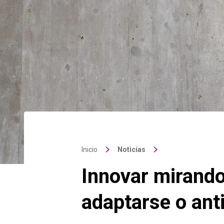
keyboard_arrow_right
keyboard_arrow_right
Inicio
Noticias
Innovar mirando
adaptarse o ant