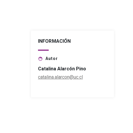
INFORMACIÓN
Autor
face
Catalina Alarcón Pino
catalina.alarcon@uc.cl