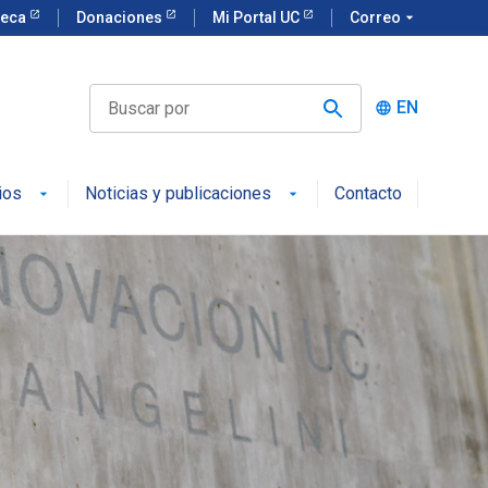
teca
Donaciones
Mi Portal UC
Correo
arrow_drop_down
EN
language
ios
Noticias y publicaciones
Contacto