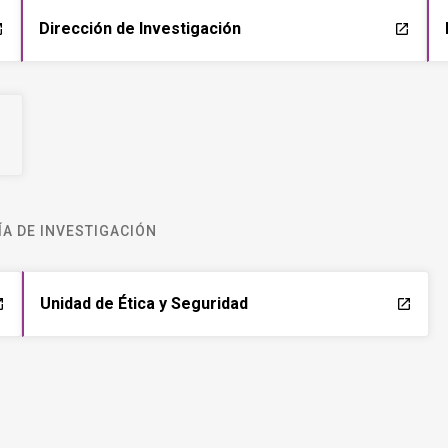
Dirección de Investigación
ch
launch
A DE INVESTIGACIÓN
Unidad de Ética y Seguridad
ch
launch