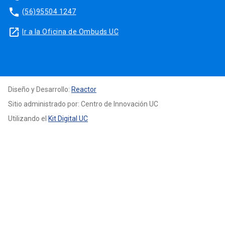
phone
(56)95504 1247
launch
Ir a la Oficina de Ombuds UC
Diseño y Desarrollo:
Reactor
Sitio administrado por: Centro de Innovación UC
Utilizando el
Kit Digital UC