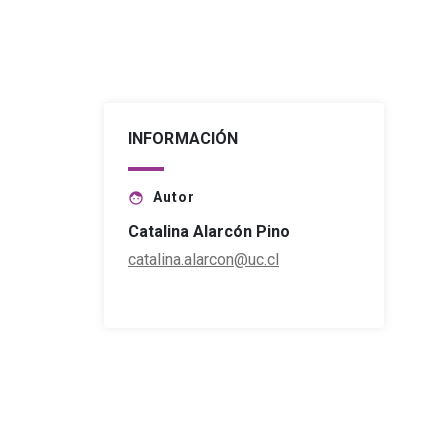
INFORMACIÓN
Autor
face
Catalina Alarcón Pino
catalina.alarcon@uc.cl