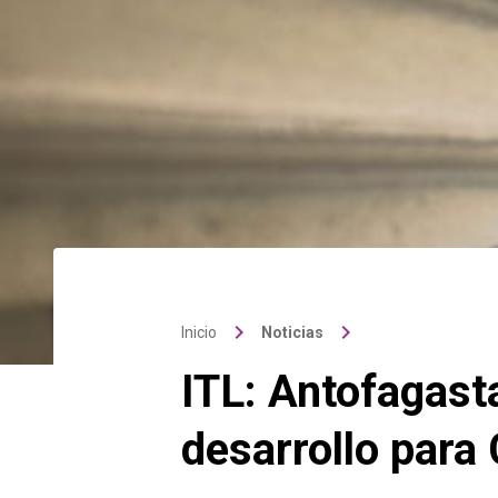
keyboard_arrow_right
keyboard_arrow_right
Inicio
Noticias
ITL: Antofagast
desarrollo para 