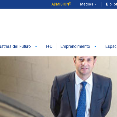
ADMISIÓN
Medios
arrow_drop_down
Biblio
ustrias del Futuro
I+D
Emprendimiento
Espac