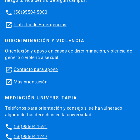
riesgo tu vida dentro de algún campus.
phone
(56)95504 5000
launch
Ir al sitio de Emergencias
DISCRIMINACIÓN Y VIOLENCIA
Orientación y apoyo en casos de discriminación, violencia de
género o violencia sexual.
launch
Contacto para apoyo
launch
Más orientación
MEDIACIÓN UNIVERSITARIA
Teléfonos para orientación y consejo si se ha vulnerado
alguno de tus derechos en la universidad.
phone
(56)95504 1691
phone
(56)95504 1247