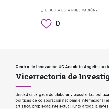
Centro de Innovación UC Anacleto Angelini
pert
Vicerrectoría de Investi
Unidad encargada de elaborar y ejecutar las polític
políticas de colaboración nacional e internacional 
artística, propiedad intelectual, junto a toda la inv
Vicerrectoría de Investigación y Postgrado
launch