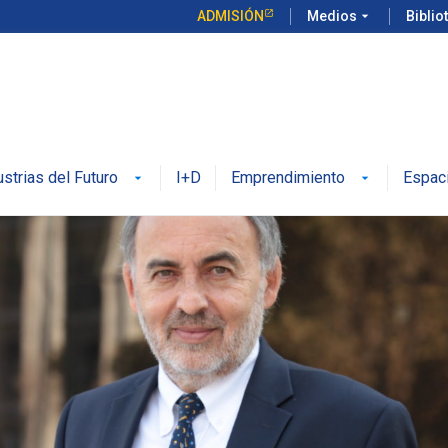
ADMISIÓN
Medios
arrow_drop_down
Biblio
ustrias del Futuro
I+D
Emprendimiento
Espac