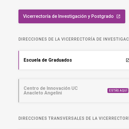
DIRECCIONES DE LA VICERRECTORÍA DE INVESTIGA
Escuela de Graduados
laun
Centro de Innovación UC
ESTÁS AQUÍ
Anacleto Angelini
DIRECCIONES TRANSVERSALES DE LA VICERRECTORÍ
VRIP Informa, de la Dirección Ejecutiva
laun