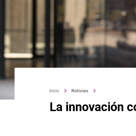
keyboard_arrow_right
keyboard_arrow_right
Inicio
Noticias
La innovación c