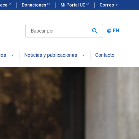
teca
Donaciones
Mi Portal UC
Correo
arrow_drop_down
EN
language
ios
Noticias y publicaciones
Contacto