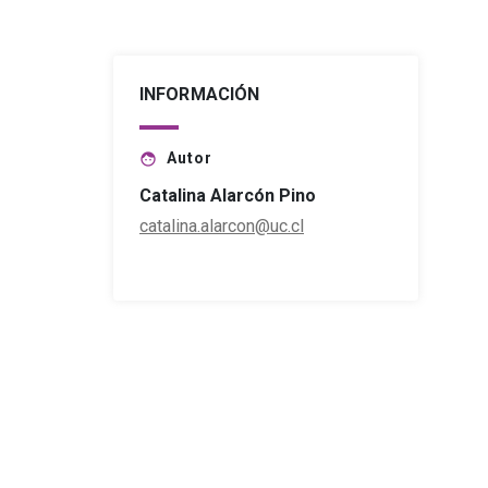
INFORMACIÓN
Autor
face
Catalina Alarcón Pino
catalina.alarcon@uc.cl