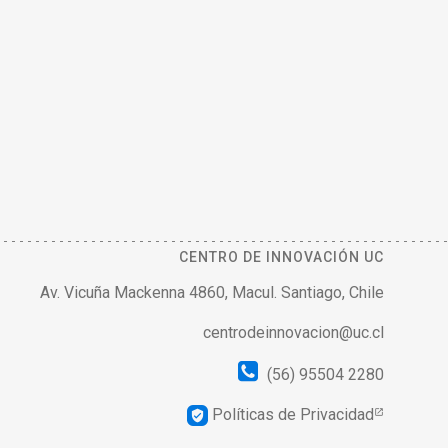
CENTRO DE INNOVACIÓN UC
Av. Vicuña Mackenna 4860, Macul. Santiago, Chile
centrodeinnovacion@uc.cl
(56) 95504 2280
Políticas de Privacidad
verified_user