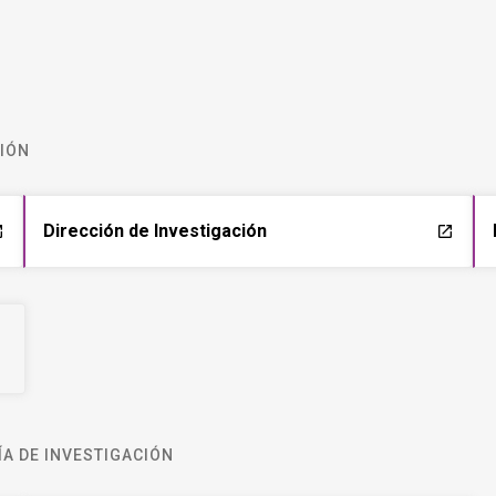
CIÓN
Dirección de Investigación
ch
launch
A DE INVESTIGACIÓN
Unidad de Ética y Seguridad
ch
launch