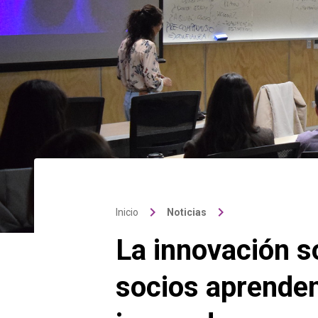
keyboard_arrow_right
keyboard_arrow_right
Inicio
Noticias
La innovación s
socios aprenden