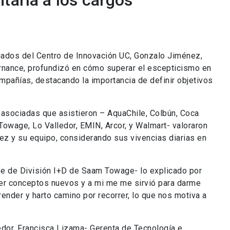
tarla a los cargos
ciados del Centro de Innovación UC, Gonzalo Jiménez,
ance, profundizó en cómo superar el escepticismo en
ompañías, destacando la importancia de definir objetivos
asociadas que asistieron – AquaChile, Colbún, Coca
 Towage, Lo Valledor, EMIN, Arcor, y Walmart- valoraron
z y su equipo, considerando sus vivencias diarias en
fe de División I+D de Saam Towage- lo explicado por
cer conceptos nuevos y a mi me me sirvió para darme
nder y harto camino por recorrer, lo que nos motiva a
dor, Francisca Lizama- Gerenta de Tecnología e