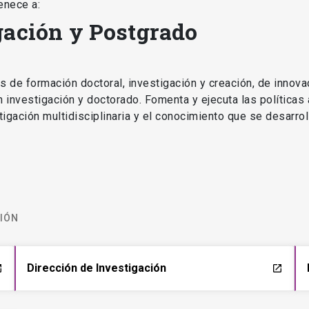
enece a:
gación y Postgrado
as de formación doctoral, investigación y creación, de innova
en investigación y doctorado. Fomenta y ejecuta las políticas
estigación multidisciplinaria y el conocimiento que se desarro
CIÓN
Dirección de Investigación
ch
launch