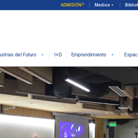
ADMISIÓN
Medios
arrow_drop_down
Biblio
ustrias del Futuro
I+D
Emprendimiento
Espac