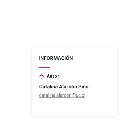
INFORMACIÓN
Autor
face
Catalina Alarcón Pino
catalina.alarcon@uc.cl