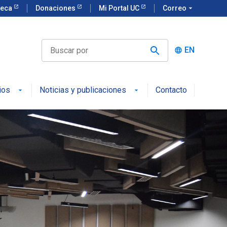
teca
Donaciones
Mi Portal UC
Correo
arrow_drop_down
EN
language
ios
Noticias y publicaciones
Contacto