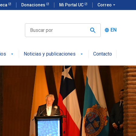
teca
Donaciones
Mi Portal UC
Correo
arrow_drop_down
EN
language
ios
Noticias y publicaciones
Contacto