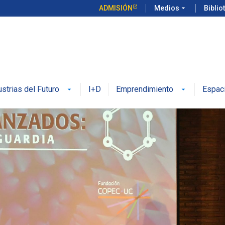
ADMISIÓN
Medios
arrow_drop_down
Biblio
ustrias del Futuro
I+D
Emprendimiento
Espac