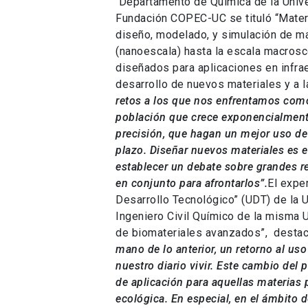
Departamento de Química de la Unive
Fundación COPEC-UC se tituló “Materi
diseño, modelado, y simulación de ma
(nanoescala) hasta la escala macrosc
diseñados para aplicaciones en infrae
desarrollo de nuevos materiales y a l
retos a los que nos enfrentamos como 
población que crece exponencialmente
precisión, que hagan un mejor uso de
plazo. Diseñar nuevos materiales es es
establecer un debate sobre grandes re
en conjunto para afrontarlos”.
El exper
Desarrollo Tecnológico” (UDT) de la
Ingeniero Civil Químico de la misma 
de biomateriales avanzados”, destac
mano de lo anterior, un retorno al us
nuestro diario vivir. Este cambio del
de aplicación para aquellas materias 
ecológica. En especial, en el ámbito 