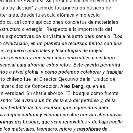
rsidad de Swansea. Su presentación en el evento de
als by design” y abordó los principios básicos del
teriales, desde la escala atómica y molecular
ópica; así como aplicaciones concretas de materiales
structura o energía. Respecto a la importancia del
as expectativas de su visita a nuestro país señaló:
“Los
civilización, en un planeta de recursos finitos con una
, requieren materiales y tecnologías de mayor
 los recursos y que sean más sostenibles en el largo
encial para afrontar estos retos. Este evento permitirá
tos a nivel global, y cómo podemos colaborar y trabajar
to chileno fue el Director Ejecutivo de la “Unidad de
 Universidad de Concepción,
Alex Berg,
quien es
Universidad. Su charla abordó “El bosque como fuente
ando: “
Se avizora un fin de la era del petróleo y, de la
o sustentable de los recursos que requerimos para
 paradigma cultural y económico abre nuevas alternativas
primas del bosque, que sean renovables y de baja huella
de los materiales, lasmacro, micro y
nanofibras de