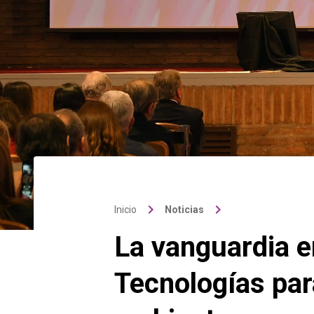
keyboard_arrow_right
keyboard_arrow_right
Inicio
Noticias
La vanguardia e
Tecnologías par