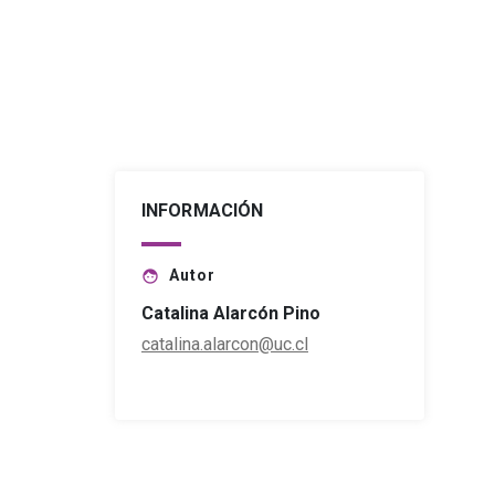
INFORMACIÓN
Autor
face
Catalina Alarcón Pino
catalina.alarcon@uc.cl