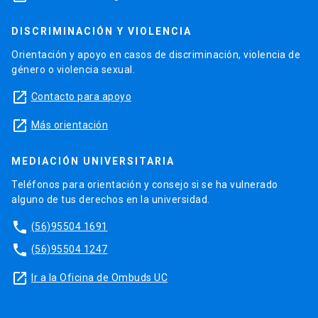
DISCRIMINACIÓN Y VIOLENCIA
Orientación y apoyo en casos de discriminación, violencia de
género o violencia sexual.
launch
Contacto para apoyo
launch
Más orientación
MEDIACIÓN UNIVERSITARIA
Teléfonos para orientación y consejo si se ha vulnerado
alguno de tus derechos en la universidad.
phone
(56)95504 1691
phone
(56)95504 1247
launch
Ir a la Oficina de Ombuds UC