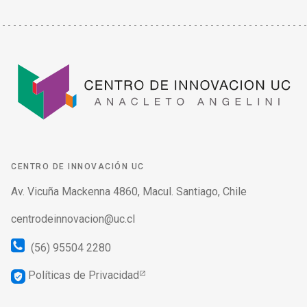
CENTRO DE INNOVACIÓN UC
Av. Vicuña Mackenna 4860, Macul. Santiago, Chile
centrodeinnovacion@uc.cl
(56) 95504 2280
Políticas de Privacidad
verified_user