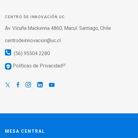
CENTRO DE INNOVACIÓN UC
Av. Vicuña Mackenna 4860, Macul. Santiago, Chile
centrodeinnovacion@uc.cl
(56) 95504 2280
Políticas de Privacidad
verified_user
MESA CENTRAL